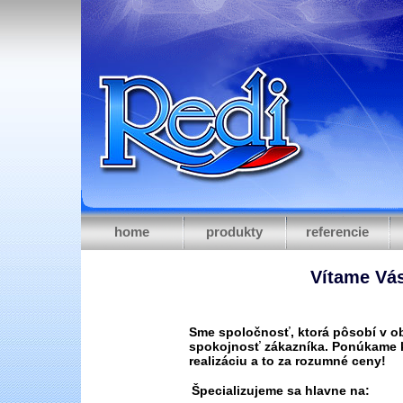
home
produkty
referencie
Vítame Vás
Sme spoločnosť, ktorá pôsobí v ob
spokojnosť zákazníka. Ponúkame k
realizáciu a to za rozumné ceny!
Špecializujeme sa hlavne na: