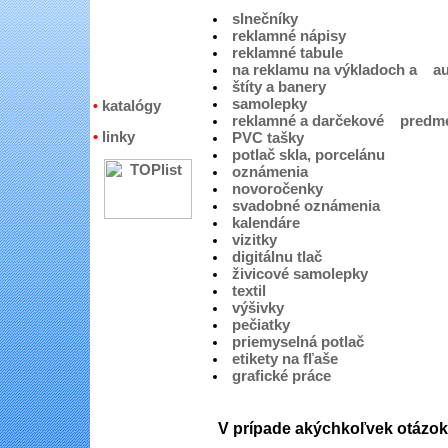
slnečníky
reklamné nápisy
reklamné tabule
na reklamu na výkladoch a a
štíty a banery
samolepky
katalógy
•
reklamné a darčekové predm
•
linky
PVC tašky
potlač skla, porcelánu
oznámenia
novoročenky
svadobné oznámenia
kalendáre
vizitky
digitálnu tlač
živicové samolepky
textil
výšivky
pečiatky
priemyselná potlač
etikety na fľaše
grafické práce
V prípade akýchkoľvek otázok