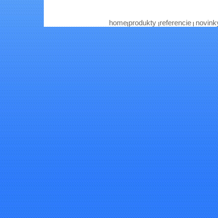
home
produkty
referencie
novink
|
|
|