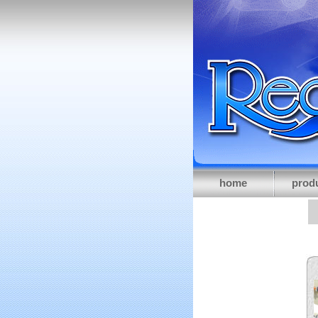
home
prod