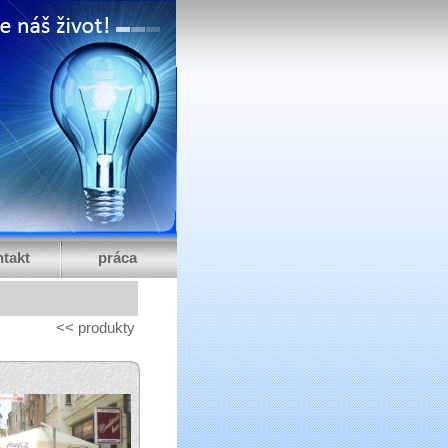
takt
práca
<< produkty