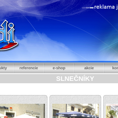
ukty
referencie
e-shop
akcie
kon
SLNEČNÍKY